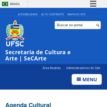
BRASIL
Simplifique!
ACESSIBILIDADE
ALTO CONTRASTE
MAPA DO SITE
Comunica BR
Participe
Acesso à informação
0:00
Legislação
Secretaria de Cultura e
1:00
Canais
Arte | SeCArte
2:00
Área Restrita
Administradores do Site
MENU
3:00
4:00
Agenda Cultural