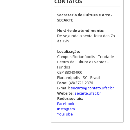
CONTATOS
Secretaria de Cultura e Arte -
SECARTE
Horário de atendimento:
De segunda a sexta-feira das 7h
às 19h
Localização:
Campus Florianópolis - Trindade
Centro de Cultura e Eventos -
Fundos
CEP 88040-900
Florianópolis - SC - Brasil
Fone:
(48) 3721-2376
E-mail:
secarte@contato.ufsc.br
Website:
secarte.ufsc.br
Redes sociais:
Facebook
Instagram
YouTube