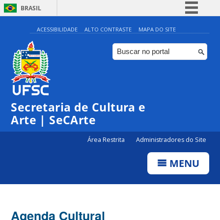
BRASIL
Simplifique!
ACESSIBILIDADE
ALTO CONTRASTE
MAPA DO SITE
Comunica BR
Participe
Acesso à informação
0:00
Legislação
Secretaria de Cultura e
1:00
Canais
Arte | SeCArte
2:00
Área Restrita
Administradores do Site
MENU
3:00
4:00
Agenda Cultural