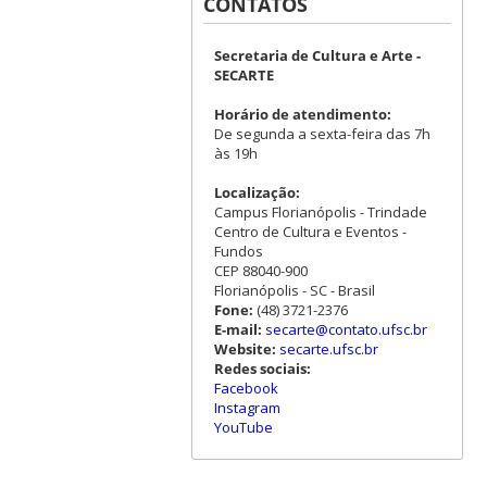
CONTATOS
Secretaria de Cultura e Arte -
SECARTE
Horário de atendimento:
De segunda a sexta-feira das 7h
às 19h
Localização:
Campus Florianópolis - Trindade
Centro de Cultura e Eventos -
Fundos
CEP 88040-900
Florianópolis - SC - Brasil
Fone:
(48) 3721-2376
E-mail:
secarte@contato.ufsc.br
Website:
secarte.ufsc.br
Redes sociais:
Facebook
Instagram
YouTube