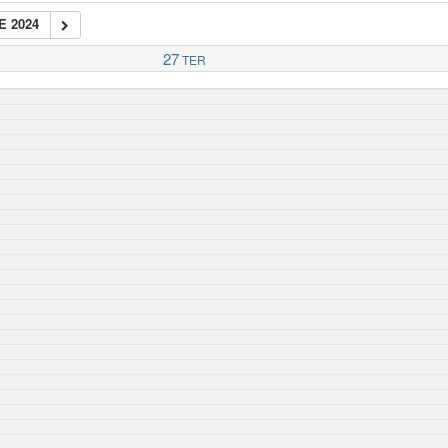
E 2024
27
TER