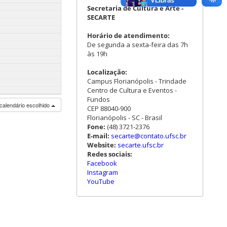
Secretaria de Cultura e Arte -
SECARTE
Horário de atendimento:
De segunda a sexta-feira das 7h
às 19h
Localização:
Campus Florianópolis - Trindade
Centro de Cultura e Eventos -
Fundos
calendário escolhido
CEP 88040-900
Florianópolis - SC - Brasil
Fone:
(48) 3721-2376
E-mail:
secarte@contato.ufsc.br
Website:
secarte.ufsc.br
Redes sociais:
Facebook
Instagram
YouTube