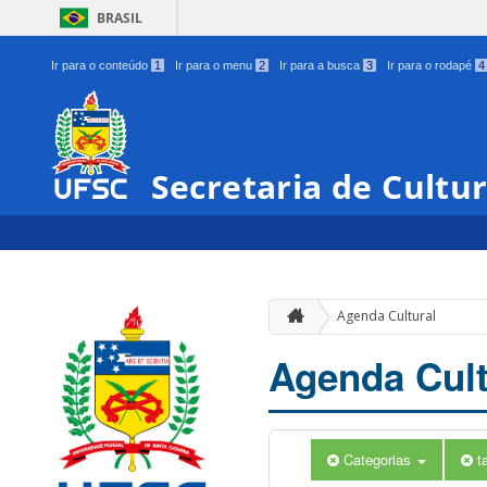
BRASIL
Ir para o conteúdo
1
Ir para o menu
2
Ir para a busca
3
Ir para o rodapé
4
Secretaria de Cultu
Agenda Cultural
Agenda Cult
Categorias
t