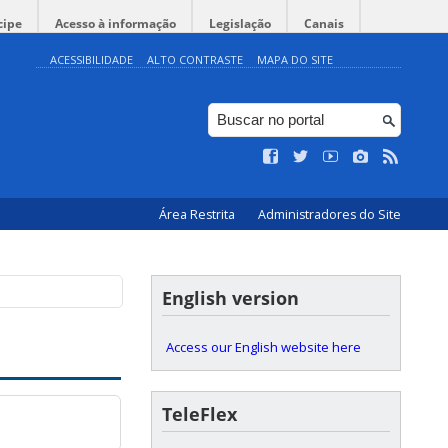
cipe
Acesso à informação
Legislação
Canais
ACESSIBILIDADE
ALTO CONTRASTE
MAPA DO SITE
Área Restrita
Administradores do Site
English version
Access our English website here
TeleFlex