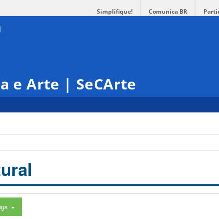
Simplifique!
Comunica BR
Parti
ra e Arte | SeCArte
ural
ags