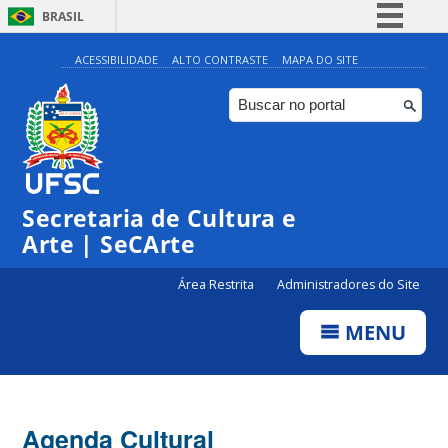
BRASIL
Simplifique!
ACESSIBILIDADE
ALTO CONTRASTE
MAPA DO SITE
Comunica BR
Participe
Acesso à informação
0:00
Legislação
Secretaria de Cultura e
1:00
Canais
Arte | SeCArte
2:00
Área Restrita
Administradores do Site
MENU
3:00
4:00
Agenda Cultural