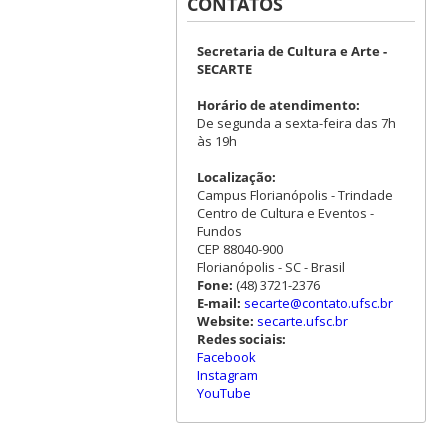
CONTATOS
Secretaria de Cultura e Arte -
SECARTE
Horário de atendimento:
De segunda a sexta-feira das 7h
às 19h
Localização:
Campus Florianópolis - Trindade
Centro de Cultura e Eventos -
Fundos
CEP 88040-900
Florianópolis - SC - Brasil
Fone:
(48) 3721-2376
E-mail:
secarte@contato.ufsc.br
Website:
secarte.ufsc.br
Redes sociais:
Facebook
Instagram
YouTube