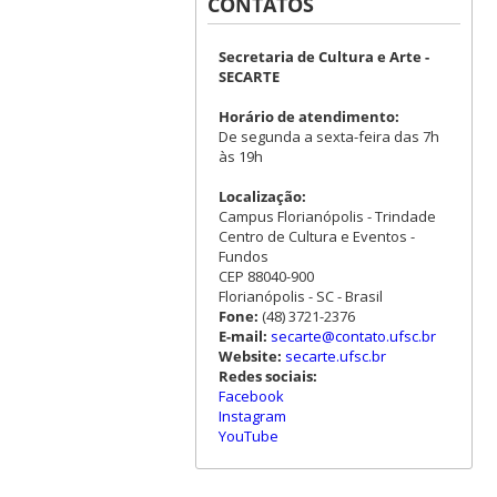
CONTATOS
Secretaria de Cultura e Arte -
SECARTE
Horário de atendimento:
De segunda a sexta-feira das 7h
às 19h
Localização:
Campus Florianópolis - Trindade
Centro de Cultura e Eventos -
Fundos
CEP 88040-900
Florianópolis - SC - Brasil
Fone:
(48) 3721-2376
E-mail:
secarte@contato.ufsc.br
Website:
secarte.ufsc.br
Redes sociais:
Facebook
Instagram
YouTube