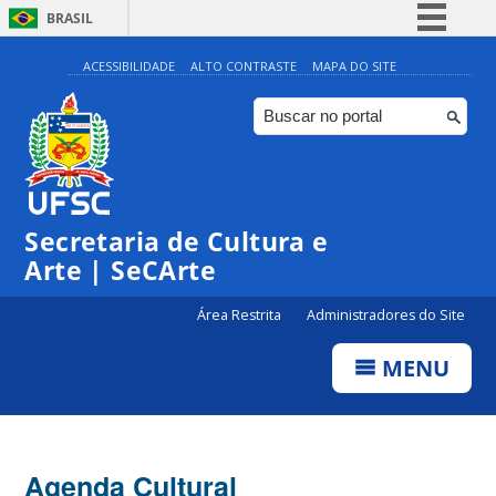
BRASIL
Simplifique!
ACESSIBILIDADE
ALTO CONTRASTE
MAPA DO SITE
Comunica BR
Participe
Acesso à informação
0:00
Legislação
Secretaria de Cultura e
1:00
Canais
Arte | SeCArte
2:00
Área Restrita
Administradores do Site
MENU
3:00
4:00
Agenda Cultural