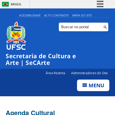
BRASIL
Simplifique!
ACESSIBILIDADE
ALTO CONTRASTE
MAPA DO SITE
Comunica BR
Participe
Acesso à informação
0:00
Legislação
Secretaria de Cultura e
1:00
Canais
Arte | SeCArte
2:00
Área Restrita
Administradores do Site
MENU
3:00
4:00
Agenda Cultural