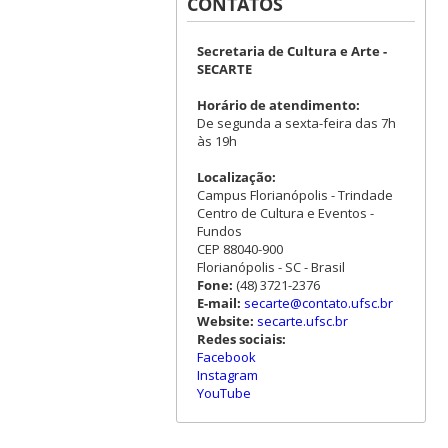
CONTATOS
Secretaria de Cultura e Arte -
SECARTE
Horário de atendimento:
De segunda a sexta-feira das 7h
às 19h
Localização:
Campus Florianópolis - Trindade
Centro de Cultura e Eventos -
Fundos
CEP 88040-900
Florianópolis - SC - Brasil
Fone:
(48) 3721-2376
E-mail:
secarte@contato.ufsc.br
Website:
secarte.ufsc.br
Redes sociais:
Facebook
Instagram
YouTube