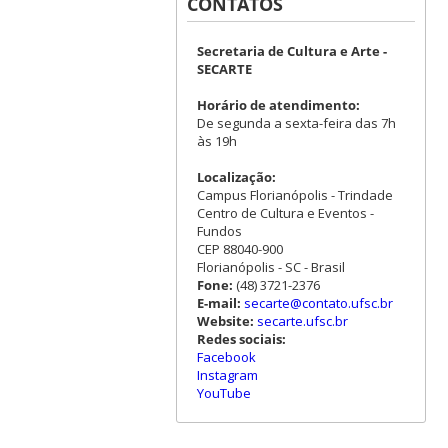
CONTATOS
Secretaria de Cultura e Arte -
SECARTE
Horário de atendimento:
De segunda a sexta-feira das 7h
às 19h
Localização:
Campus Florianópolis - Trindade
Centro de Cultura e Eventos -
Fundos
CEP 88040-900
Florianópolis - SC - Brasil
Fone:
(48) 3721-2376
E-mail:
secarte@contato.ufsc.br
Website:
secarte.ufsc.br
Redes sociais:
Facebook
Instagram
YouTube