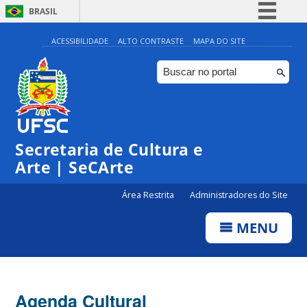
BRASIL
Simplifique!
ACESSIBILIDADE
ALTO CONTRASTE
MAPA DO SITE
Comunica BR
Participe
Acesso à informação
0:00
Legislação
Secretaria de Cultura e
1:00
Canais
Arte | SeCArte
2:00
Área Restrita
Administradores do Site
MENU
3:00
4:00
Agenda Cultural