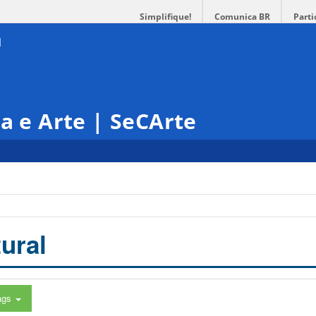
Simplifique!
Comunica BR
Parti
ra e Arte | SeCArte
ural
ags