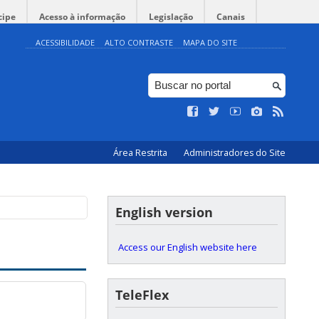
cipe
Acesso à informação
Legislação
Canais
ACESSIBILIDADE
ALTO CONTRASTE
MAPA DO SITE
Área Restrita
Administradores do Site
English version
Access our English website here
TeleFlex