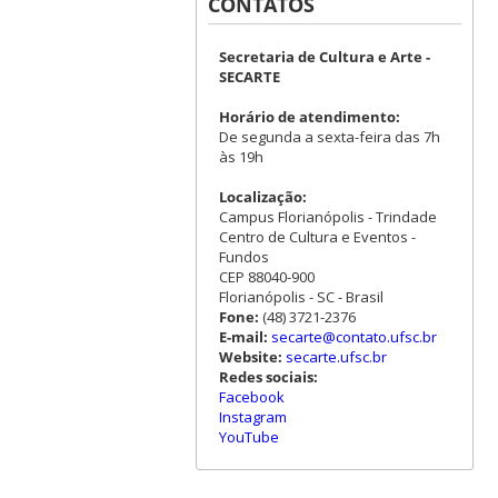
CONTATOS
Secretaria de Cultura e Arte -
SECARTE
Horário de atendimento:
De segunda a sexta-feira das 7h
às 19h
Localização:
Campus Florianópolis - Trindade
Centro de Cultura e Eventos -
Fundos
CEP 88040-900
Florianópolis - SC - Brasil
Fone:
(48) 3721-2376
E-mail:
secarte@contato.ufsc.br
Website:
secarte.ufsc.br
Redes sociais:
Facebook
Instagram
YouTube