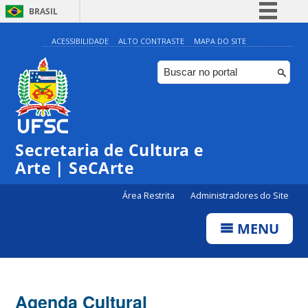
BRASIL
Simplifique!
ACESSIBILIDADE
ALTO CONTRASTE
MAPA DO SITE
Comunica BR
Participe
Acesso à informação
0:00
Legislação
Secretaria de Cultura e
1:00
Canais
Arte | SeCArte
2:00
Área Restrita
Administradores do Site
MENU
3:00
4:00
Agenda Cultural