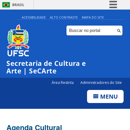
BRASIL
Simplifique!
ACESSIBILIDADE
ALTO CONTRASTE
MAPA DO SITE
Comunica BR
Participe
Acesso à informação
0:00
Legislação
Secretaria de Cultura e
1:00
Canais
Arte | SeCArte
2:00
Área Restrita
Administradores do Site
MENU
3:00
4:00
Agenda Cultural