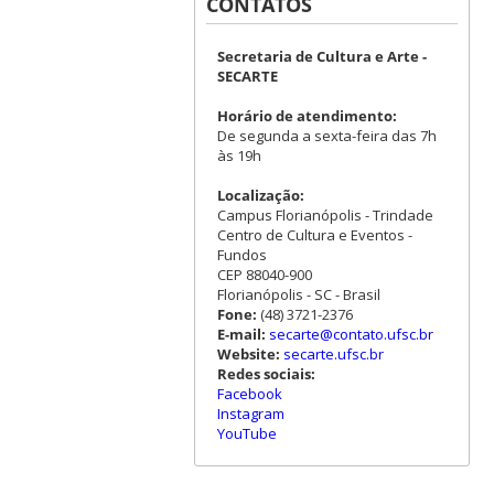
CONTATOS
Secretaria de Cultura e Arte -
SECARTE
Horário de atendimento:
De segunda a sexta-feira das 7h
às 19h
Localização:
Campus Florianópolis - Trindade
Centro de Cultura e Eventos -
Fundos
CEP 88040-900
Florianópolis - SC - Brasil
Fone:
(48) 3721-2376
E-mail:
secarte@contato.ufsc.br
Website:
secarte.ufsc.br
Redes sociais:
Facebook
Instagram
YouTube