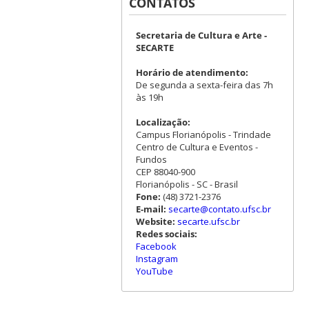
CONTATOS
Secretaria de Cultura e Arte -
SECARTE
Horário de atendimento:
De segunda a sexta-feira das 7h
às 19h
Localização:
Campus Florianópolis - Trindade
Centro de Cultura e Eventos -
Fundos
CEP 88040-900
Florianópolis - SC - Brasil
Fone:
(48) 3721-2376
E-mail:
secarte@contato.ufsc.br
Website:
secarte.ufsc.br
Redes sociais:
Facebook
Instagram
YouTube