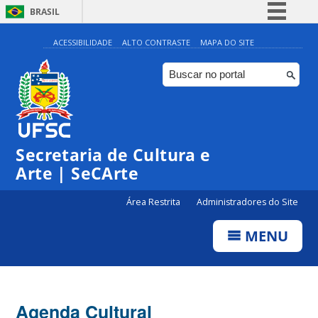
BRASIL
Simplifique!
ACESSIBILIDADE
ALTO CONTRASTE
MAPA DO SITE
Comunica BR
Participe
Acesso à informação
0:00
Legislação
Secretaria de Cultura e
1:00
Canais
Arte | SeCArte
2:00
Área Restrita
Administradores do Site
MENU
3:00
4:00
Agenda Cultural