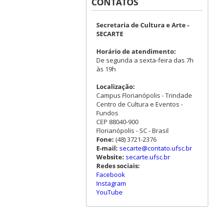
CONTATOS
Secretaria de Cultura e Arte -
SECARTE
Horário de atendimento:
De segunda a sexta-feira das 7h
às 19h
Localização:
Campus Florianópolis - Trindade
Centro de Cultura e Eventos -
Fundos
CEP 88040-900
Florianópolis - SC - Brasil
Fone:
(48) 3721-2376
E-mail:
secarte@contato.ufsc.br
Website:
secarte.ufsc.br
Redes sociais:
Facebook
Instagram
YouTube