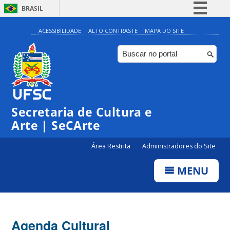
BRASIL
Simplifique!
ACESSIBILIDADE
ALTO CONTRASTE
MAPA DO SITE
Comunica BR
Participe
Acesso à informação
0:00
Legislação
Secretaria de Cultura e
1:00
Canais
Arte | SeCArte
2:00
Área Restrita
Administradores do Site
MENU
3:00
4:00
Agenda Cultural