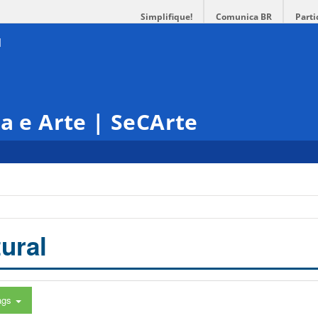
Simplifique!
Comunica BR
Parti
ra e Arte | SeCArte
ural
ags