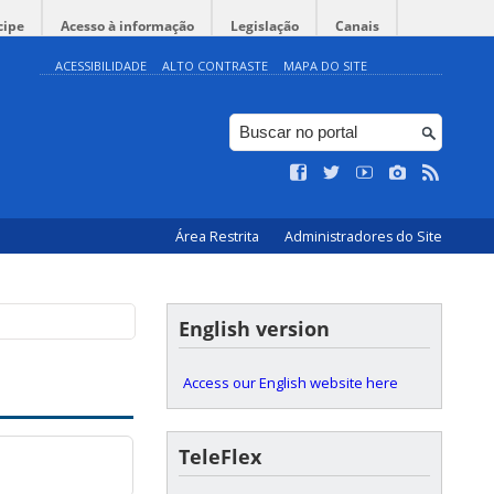
cipe
Acesso à informação
Legislação
Canais
ACESSIBILIDADE
ALTO CONTRASTE
MAPA DO SITE
Área Restrita
Administradores do Site
English version
Access our English website here
TeleFlex