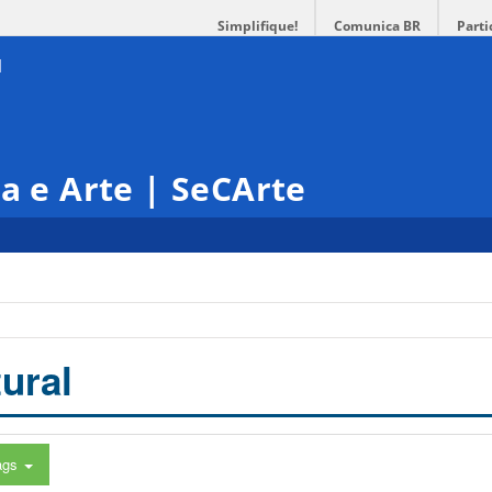
Simplifique!
Comunica BR
Parti
ra e Arte | SeCArte
ural
ags