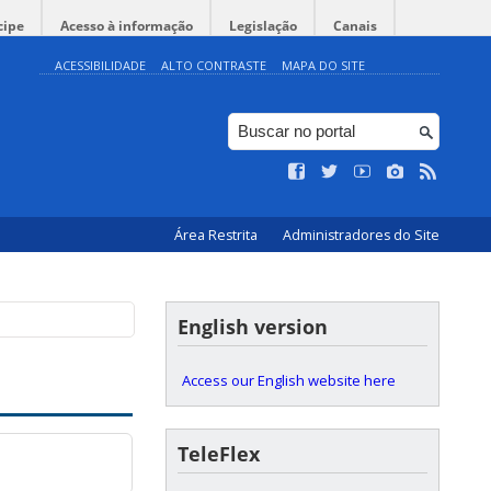
cipe
Acesso à informação
Legislação
Canais
ACESSIBILIDADE
ALTO CONTRASTE
MAPA DO SITE
Área Restrita
Administradores do Site
English version
Access our English website here
TeleFlex