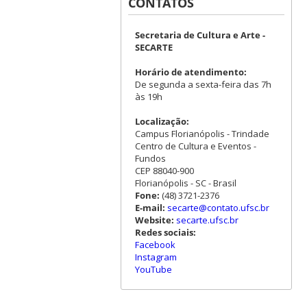
CONTATOS
Secretaria de Cultura e Arte -
SECARTE
Horário de atendimento:
De segunda a sexta-feira das 7h
às 19h
Localização:
Campus Florianópolis - Trindade
Centro de Cultura e Eventos -
Fundos
CEP 88040-900
Florianópolis - SC - Brasil
Fone:
(48) 3721-2376
E-mail:
secarte@contato.ufsc.br
Website:
secarte.ufsc.br
Redes sociais:
Facebook
Instagram
YouTube