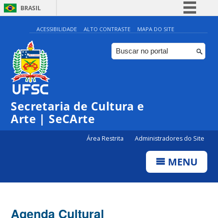
BRASIL
Simplifique!
ACESSIBILIDADE
ALTO CONTRASTE
MAPA DO SITE
Comunica BR
Participe
Acesso à informação
0:00
Legislação
Secretaria de Cultura e
1:00
Canais
Arte | SeCArte
2:00
Área Restrita
Administradores do Site
MENU
3:00
4:00
Agenda Cultural