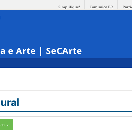
Simplifique!
Comunica BR
Parti
ra e Arte | SeCArte
ural
ags