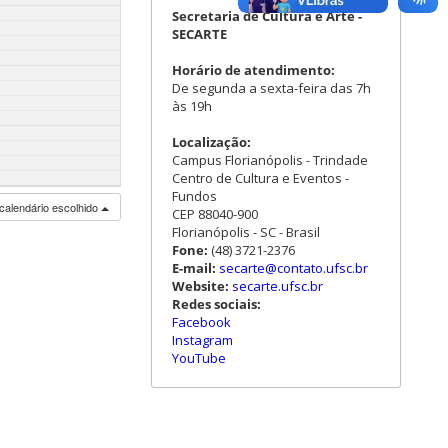
Secretaria de Cultura e Arte -
SECARTE
Horário de atendimento:
De segunda a sexta-feira das 7h
às 19h
Localização:
Campus Florianópolis - Trindade
Centro de Cultura e Eventos -
Fundos
calendário escolhido
CEP 88040-900
Florianópolis - SC - Brasil
Fone:
(48) 3721-2376
E-mail:
secarte@contato.ufsc.br
Website:
secarte.ufsc.br
Redes sociais:
Facebook
Instagram
YouTube