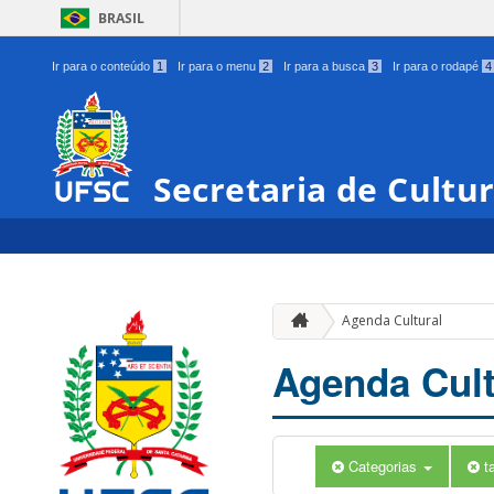
BRASIL
Ir para o conteúdo
1
Ir para o menu
2
Ir para a busca
3
Ir para o rodapé
4
Secretaria de Cultu
Agenda Cultural
Agenda Cult
Categorias
t