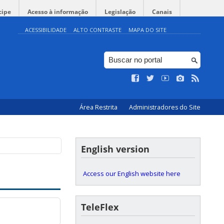
cipe
Acesso à informação
Legislação
Canais
ACESSIBILIDADE
ALTO CONTRASTE
MAPA DO SITE
Área Restrita
Administradores do Site
English version
Access our English website here
TeleFlex