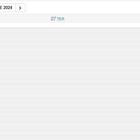
E 2024
27
TER