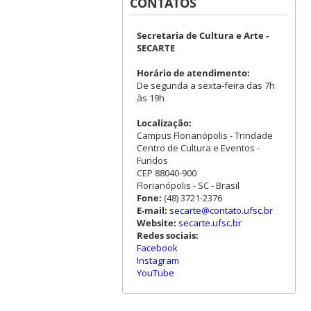
CONTATOS
Secretaria de Cultura e Arte -
SECARTE
Horário de atendimento:
De segunda a sexta-feira das 7h
às 19h
Localização:
Campus Florianópolis - Trindade
Centro de Cultura e Eventos -
Fundos
CEP 88040-900
Florianópolis - SC - Brasil
Fone:
(48) 3721-2376
E-mail:
secarte@contato.ufsc.br
Website:
secarte.ufsc.br
Redes sociais:
Facebook
Instagram
YouTube