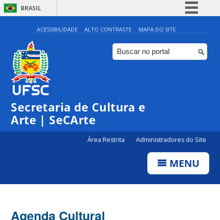
BRASIL
Simplifique!
ACESSIBILIDADE
ALTO CONTRASTE
MAPA DO SITE
Comunica BR
Participe
Acesso à informação
0:00
Legislação
Secretaria de Cultura e
1:00
Canais
Arte | SeCArte
2:00
Área Restrita
Administradores do Site
MENU
3:00
4:00
Agenda Cultural