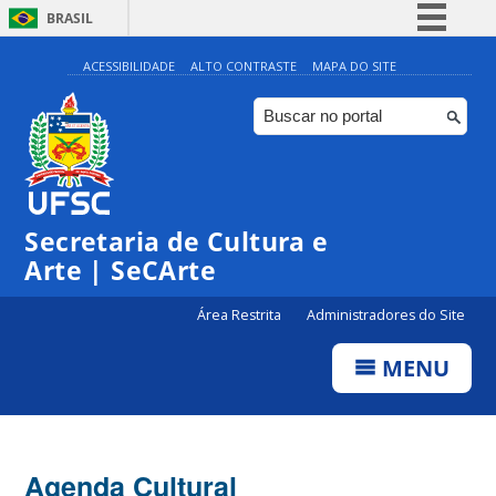
BRASIL
Simplifique!
ACESSIBILIDADE
ALTO CONTRASTE
MAPA DO SITE
Comunica BR
Participe
◤
Acesso à informação
0:00
Edital Bolsa Cultura 2024
Legislação
Secretaria de Cultura e
1:00
Canais
Arte | SeCArte
2:00
Área Restrita
Administradores do Site
MENU
3:00
4:00
Agenda Cultural