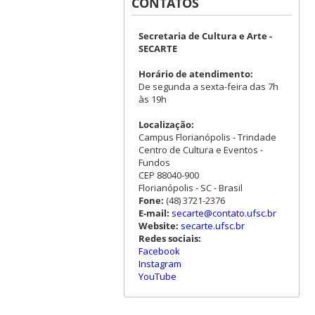
CONTATOS
Secretaria de Cultura e Arte -
SECARTE
Horário de atendimento:
De segunda a sexta-feira das 7h
às 19h
Localização:
Campus Florianópolis - Trindade
Centro de Cultura e Eventos -
Fundos
CEP 88040-900
Florianópolis - SC - Brasil
Fone:
(48) 3721-2376
E-mail:
secarte@contato.ufsc.br
Website:
secarte.ufsc.br
Redes sociais:
Facebook
Instagram
YouTube