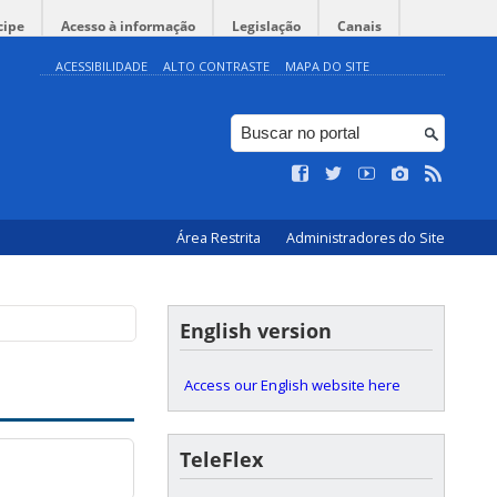
cipe
Acesso à informação
Legislação
Canais
ACESSIBILIDADE
ALTO CONTRASTE
MAPA DO SITE
Área Restrita
Administradores do Site
English version
Access our English website here
TeleFlex