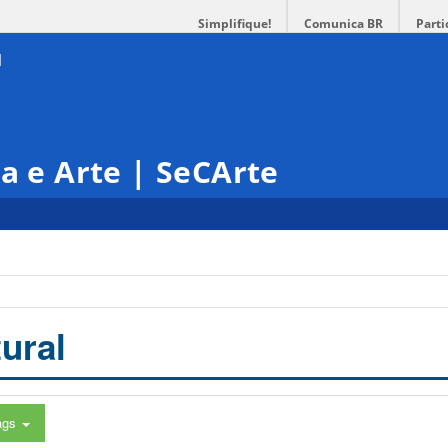
Simplifique!
Comunica BR
Parti
ra e Arte | SeCArte
ural
ags