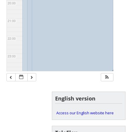
20:00
21:00
22:00
23:00
◢
◢
◢
English version
Access our English website here