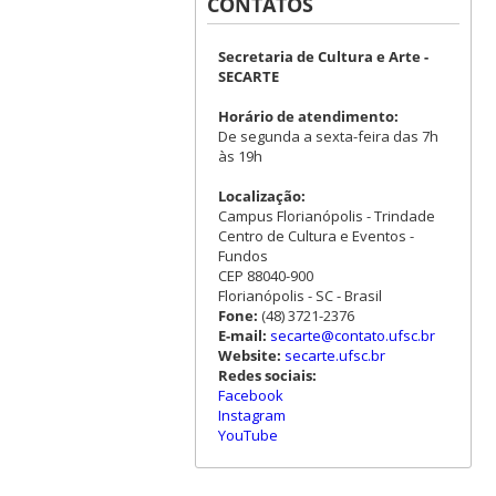
CONTATOS
Secretaria de Cultura e Arte -
SECARTE
Horário de atendimento:
De segunda a sexta-feira das 7h
às 19h
Localização:
Campus Florianópolis - Trindade
Centro de Cultura e Eventos -
Fundos
CEP 88040-900
Florianópolis - SC - Brasil
Fone:
(48) 3721-2376
E-mail:
secarte@contato.ufsc.br
Website:
secarte.ufsc.br
Redes sociais:
Facebook
Instagram
YouTube