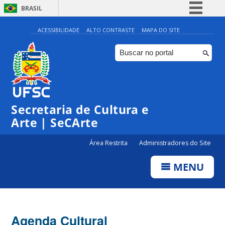
BRASIL
Simplifique!
ACESSIBILIDADE
ALTO CONTRASTE
MAPA DO SITE
Comunica BR
Participe
Acesso à informação
Legislação
Secretaria de Cultura e
Canais
Arte | SeCArte
Área Restrita
Administradores do Site
MENU
Agenda Cultural