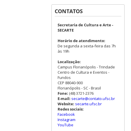
CONTATOS
Secretaria de Cultura e Arte -
SECARTE
Horário de atendimento:
De segunda a sexta-feira das 7h
às 19h
Localização:
Campus Florianópolis - Trindade
Centro de Cultura e Eventos -
Fundos
CEP 88040-900
Florianópolis - SC - Brasil
Fone:
(48) 3721-2376
E-mail:
secarte@contato.ufsc.br
Website:
secarte.ufsc.br
Redes sociais:
Facebook
Instagram
YouTube