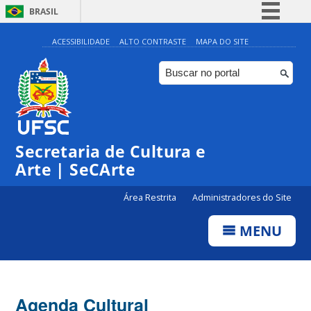
BRASIL
Simplifique!
ACESSIBILIDADE
ALTO CONTRASTE
MAPA DO SITE
Comunica BR
Participe
Acesso à informação
0:00
Legislação
Secretaria de Cultura e
1:00
Canais
Arte | SeCArte
2:00
Área Restrita
Administradores do Site
MENU
3:00
4:00
Agenda Cultural