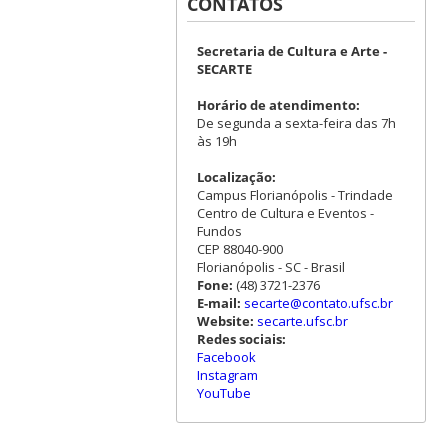
CONTATOS
Secretaria de Cultura e Arte -
SECARTE
Horário de atendimento:
De segunda a sexta-feira das 7h
às 19h
Localização:
Campus Florianópolis - Trindade
Centro de Cultura e Eventos -
Fundos
CEP 88040-900
Florianópolis - SC - Brasil
Fone:
(48) 3721-2376
E-mail:
secarte@contato.ufsc.br
Website:
secarte.ufsc.br
Redes sociais:
Facebook
Instagram
YouTube