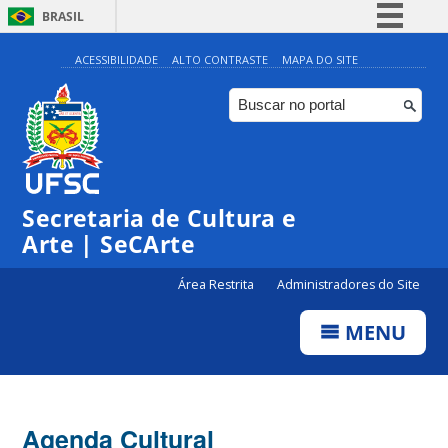
BRASIL
Simplifique!
ACESSIBILIDADE
ALTO CONTRASTE
MAPA DO SITE
Comunica BR
Participe
Acesso à informação
Legislação
Secretaria de Cultura e
Canais
Arte | SeCArte
Área Restrita
Administradores do Site
MENU
Agenda Cultural