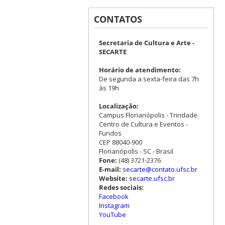
CONTATOS
Secretaria de Cultura e Arte -
SECARTE
Horário de atendimento:
De segunda a sexta-feira das 7h
às 19h
Localização:
Campus Florianópolis - Trindade
Centro de Cultura e Eventos -
Fundos
CEP 88040-900
Florianópolis - SC - Brasil
Fone:
(48) 3721-2376
E-mail:
secarte@contato.ufsc.br
Website:
secarte.ufsc.br
Redes sociais:
Facebook
Instagram
YouTube