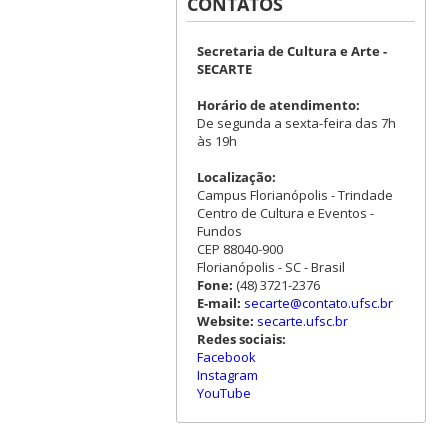
CONTATOS
Secretaria de Cultura e Arte -
SECARTE
Horário de atendimento:
De segunda a sexta-feira das 7h
às 19h
Localização:
Campus Florianópolis - Trindade
Centro de Cultura e Eventos -
Fundos
CEP 88040-900
Florianópolis - SC - Brasil
Fone:
(48) 3721-2376
E-mail:
secarte@contato.ufsc.br
Website:
secarte.ufsc.br
Redes sociais:
Facebook
Instagram
YouTube