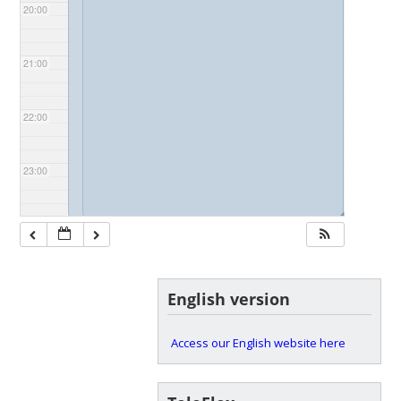
20:00
21:00
22:00
23:00
◢
◢
English version
Access our English website here