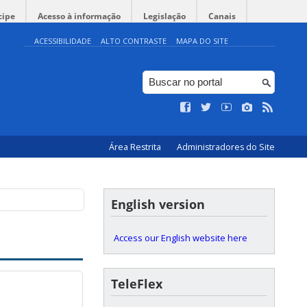
cipe
Acesso à informação
Legislação
Canais
ACESSIBILIDADE
ALTO CONTRASTE
MAPA DO SITE
Área Restrita
Administradores do Site
English version
Access our English website here
TeleFlex