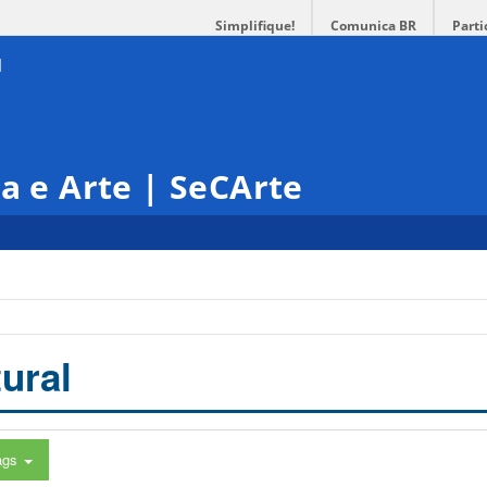
Simplifique!
Comunica BR
Parti
ra e Arte | SeCArte
ural
ags