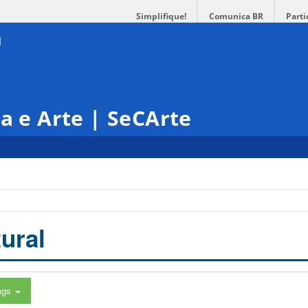
Simplifique!
Comunica BR
Parti
ra e Arte | SeCArte
ural
ags