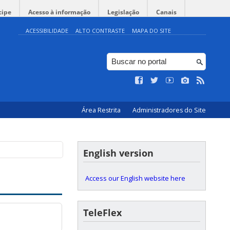
cipe
Acesso à informação
Legislação
Canais
ACESSIBILIDADE
ALTO CONTRASTE
MAPA DO SITE
Área Restrita
Administradores do Site
English version
Access our English website here
TeleFlex