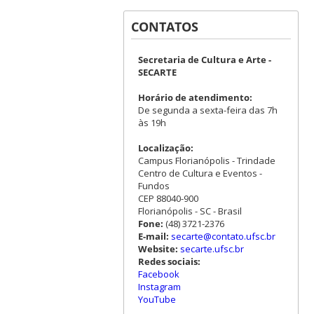
CONTATOS
Secretaria de Cultura e Arte -
SECARTE
Horário de atendimento:
De segunda a sexta-feira das 7h
às 19h
Localização:
Campus Florianópolis - Trindade
Centro de Cultura e Eventos -
Fundos
CEP 88040-900
Florianópolis - SC - Brasil
Fone:
(48) 3721-2376
E-mail:
secarte@contato.ufsc.br
Website:
secarte.ufsc.br
Redes sociais:
Facebook
Instagram
YouTube