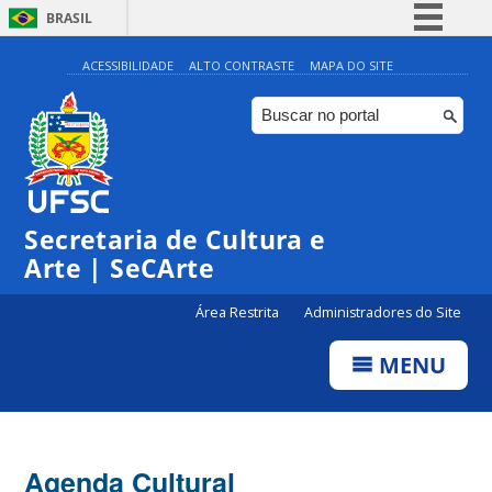
BRASIL
Simplifique!
ACESSIBILIDADE
ALTO CONTRASTE
MAPA DO SITE
Comunica BR
Participe
Acesso à informação
Legislação
Secretaria de Cultura e
Canais
Arte | SeCArte
Área Restrita
Administradores do Site
MENU
Agenda Cultural