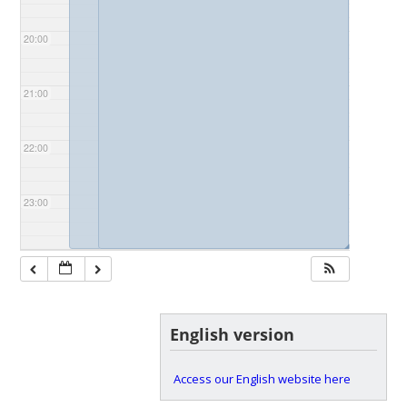
20:00
21:00
22:00
23:00
◢
◢
English version
Access our English website here