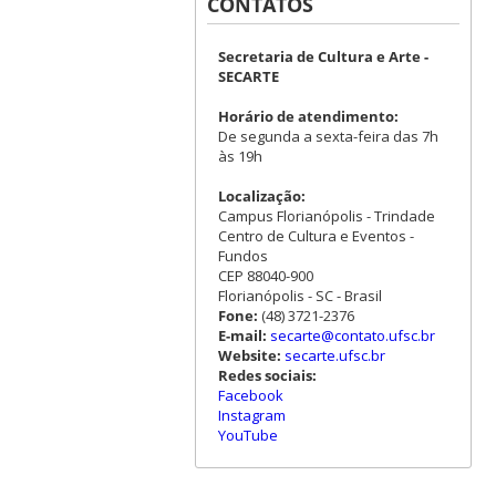
CONTATOS
Secretaria de Cultura e Arte -
SECARTE
Horário de atendimento:
De segunda a sexta-feira das 7h
às 19h
Localização:
Campus Florianópolis - Trindade
Centro de Cultura e Eventos -
Fundos
CEP 88040-900
Florianópolis - SC - Brasil
Fone:
(48) 3721-2376
E-mail:
secarte@contato.ufsc.br
Website:
secarte.ufsc.br
Redes sociais:
Facebook
Instagram
YouTube