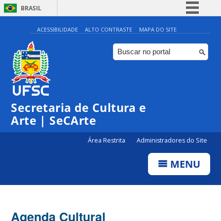
BRASIL
Simplifique!
ACESSIBILIDADE
ALTO CONTRASTE
MAPA DO SITE
Comunica BR
Participe
◤
◤
Acesso à informação
0:00
Edital Bolsa Cultura 2024
Edital | Centro de Cultura de Eventos – Externo
Legislação
Secretaria de Cultura e
1:00
Canais
Arte | SeCArte
2:00
Área Restrita
Administradores do Site
MENU
3:00
4:00
Agenda Cultural