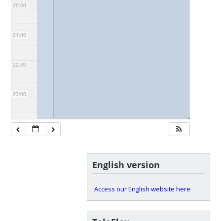
20:00
21:00
22:00
23:00
◢
◢
English version
Access our English website here