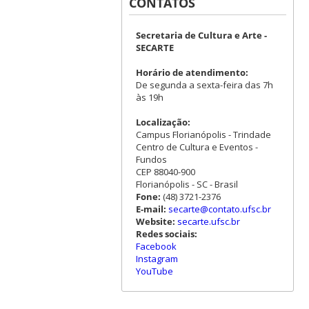
CONTATOS
Secretaria de Cultura e Arte -
SECARTE
Horário de atendimento:
De segunda a sexta-feira das 7h
às 19h
Localização:
Campus Florianópolis - Trindade
Centro de Cultura e Eventos -
Fundos
CEP 88040-900
Florianópolis - SC - Brasil
Fone:
(48) 3721-2376
E-mail:
secarte@contato.ufsc.br
Website:
secarte.ufsc.br
Redes sociais:
Facebook
Instagram
YouTube