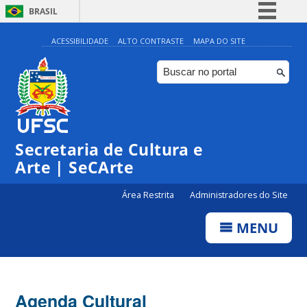
BRASIL
Simplifique!
ACESSIBILIDADE
ALTO CONTRASTE
MAPA DO SITE
Comunica BR
Participe
◤
◤
Acesso à informação
0:00
Edital Bolsa Cultura 2024
Edital | Centro de Cultura de Eventos – Externo
Legislação
Secretaria de Cultura e
1:00
Canais
Arte | SeCArte
2:00
Área Restrita
Administradores do Site
MENU
3:00
4:00
Agenda Cultural