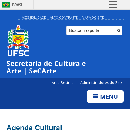
BRASIL
Simplifique!
ACESSIBILIDADE
ALTO CONTRASTE
MAPA DO SITE
Comunica BR
Participe
Acesso à informação
0:00
Legislação
Secretaria de Cultura e
1:00
Canais
Arte | SeCArte
2:00
Área Restrita
Administradores do Site
MENU
3:00
4:00
Agenda Cultural