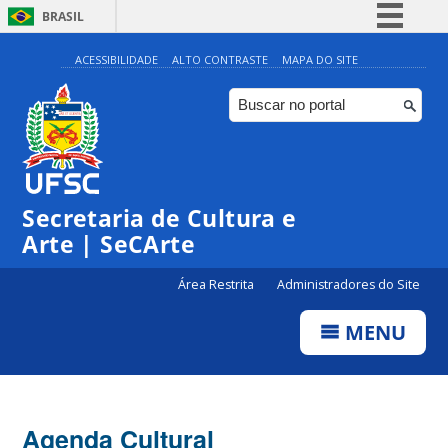
BRASIL
Simplifique!
ACESSIBILIDADE
ALTO CONTRASTE
MAPA DO SITE
Comunica BR
Participe
Acesso à informação
0:00
Legislação
Secretaria de Cultura e
1:00
Canais
Arte | SeCArte
2:00
Área Restrita
Administradores do Site
MENU
3:00
4:00
Agenda Cultural