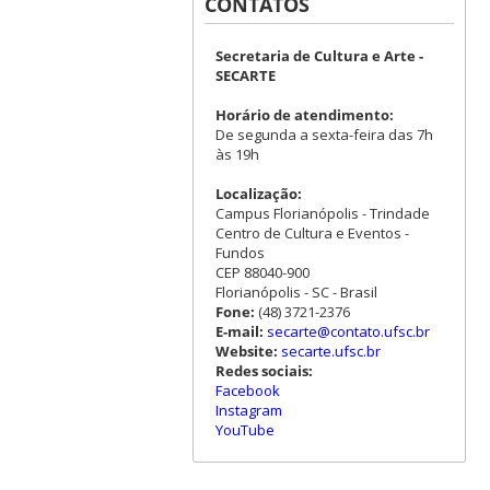
CONTATOS
Secretaria de Cultura e Arte -
SECARTE
Horário de atendimento:
De segunda a sexta-feira das 7h
às 19h
Localização:
Campus Florianópolis - Trindade
Centro de Cultura e Eventos -
Fundos
CEP 88040-900
Florianópolis - SC - Brasil
Fone:
(48) 3721-2376
E-mail:
secarte@contato.ufsc.br
Website:
secarte.ufsc.br
Redes sociais:
Facebook
Instagram
YouTube