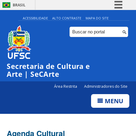
BRASIL
Simplifique!
ACESSIBILIDADE
ALTO CONTRASTE
MAPA DO SITE
Comunica BR
Participe
Acesso à informação
0:00
Legislação
Secretaria de Cultura e
1:00
Canais
Arte | SeCArte
2:00
Área Restrita
Administradores do Site
MENU
3:00
4:00
Agenda Cultural