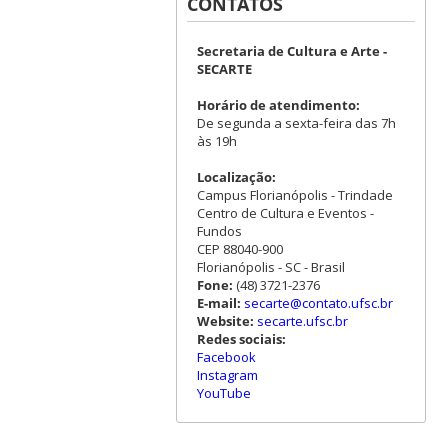
CONTATOS
Secretaria de Cultura e Arte -
SECARTE
Horário de atendimento:
De segunda a sexta-feira das 7h
às 19h
Localização:
Campus Florianópolis - Trindade
Centro de Cultura e Eventos -
Fundos
CEP 88040-900
Florianópolis - SC - Brasil
Fone:
(48) 3721-2376
E-mail:
secarte@contato.ufsc.br
Website:
secarte.ufsc.br
Redes sociais:
Facebook
Instagram
YouTube