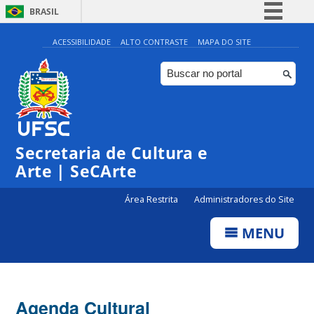
BRASIL
Simplifique!
ACESSIBILIDADE
ALTO CONTRASTE
MAPA DO SITE
Comunica BR
Participe
Acesso à informação
Legislação
Secretaria de Cultura e
Canais
Arte | SeCArte
Área Restrita
Administradores do Site
MENU
Agenda Cultural