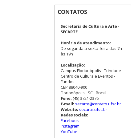
CONTATOS
Secretaria de Cultura e Arte -
SECARTE
Horário de atendimento:
De segunda a sexta-feira das 7h
às 19h
Localização:
Campus Florianópolis - Trindade
Centro de Cultura e Eventos -
Fundos
CEP 88040-900
Florianópolis - SC - Brasil
Fone:
(48) 3721-2376
E-mail:
secarte@contato.ufsc.br
Website:
secarte.ufsc.br
Redes sociais:
Facebook
Instagram
YouTube