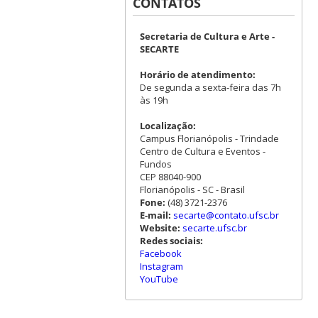
CONTATOS
Secretaria de Cultura e Arte -
SECARTE
Horário de atendimento:
De segunda a sexta-feira das 7h
às 19h
Localização:
Campus Florianópolis - Trindade
Centro de Cultura e Eventos -
Fundos
CEP 88040-900
Florianópolis - SC - Brasil
Fone:
(48) 3721-2376
E-mail:
secarte@contato.ufsc.br
Website:
secarte.ufsc.br
Redes sociais:
Facebook
Instagram
YouTube