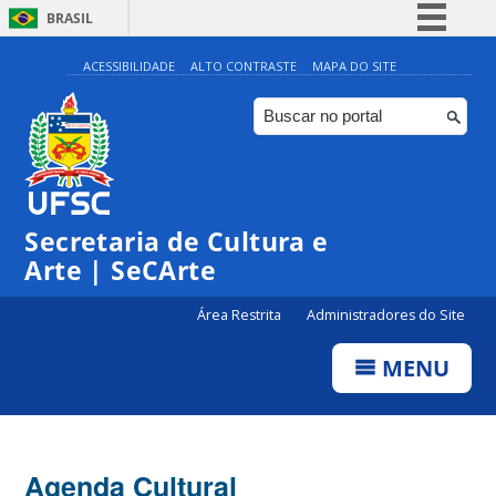
BRASIL
Simplifique!
ACESSIBILIDADE
ALTO CONTRASTE
MAPA DO SITE
Comunica BR
Participe
Acesso à informação
0:00
Legislação
Secretaria de Cultura e
1:00
Canais
Arte | SeCArte
2:00
Área Restrita
Administradores do Site
MENU
3:00
4:00
Agenda Cultural