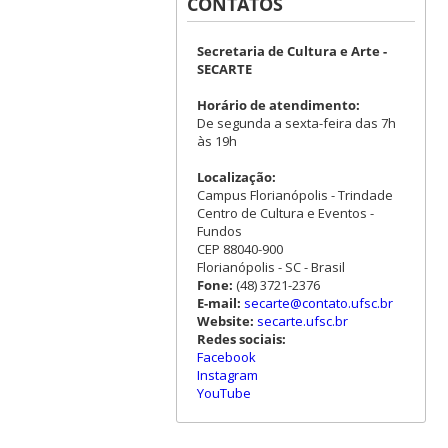
CONTATOS
Secretaria de Cultura e Arte -
SECARTE
Horário de atendimento:
De segunda a sexta-feira das 7h
às 19h
Localização:
Campus Florianópolis - Trindade
Centro de Cultura e Eventos -
Fundos
CEP 88040-900
Florianópolis - SC - Brasil
Fone:
(48) 3721-2376
E-mail:
secarte@contato.ufsc.br
Website:
secarte.ufsc.br
Redes sociais:
Facebook
Instagram
YouTube