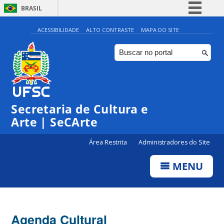
BRASIL
Simplifique!
ACESSIBILIDADE
ALTO CONTRASTE
MAPA DO SITE
Comunica BR
Participe
Acesso à informação
0:00
Legislação
Secretaria de Cultura e
1:00
Canais
Arte | SeCArte
2:00
Área Restrita
Administradores do Site
MENU
3:00
4:00
Agenda Cultural