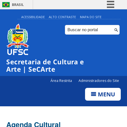
BRASIL
Simplifique!
ACESSIBILIDADE
ALTO CONTRASTE
MAPA DO SITE
Comunica BR
Participe
Acesso à informação
Legislação
Secretaria de Cultura e
Canais
Arte | SeCArte
Área Restrita
Administradores do Site
MENU
Agenda Cultural