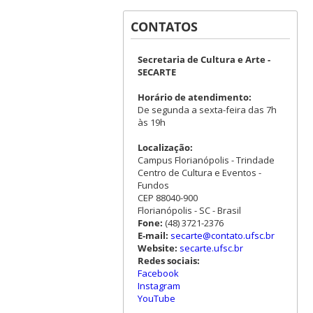
CONTATOS
Secretaria de Cultura e Arte -
SECARTE
Horário de atendimento:
De segunda a sexta-feira das 7h
às 19h
Localização:
Campus Florianópolis - Trindade
Centro de Cultura e Eventos -
Fundos
CEP 88040-900
Florianópolis - SC - Brasil
Fone:
(48) 3721-2376
E-mail:
secarte@contato.ufsc.br
Website:
secarte.ufsc.br
Redes sociais:
Facebook
Instagram
YouTube