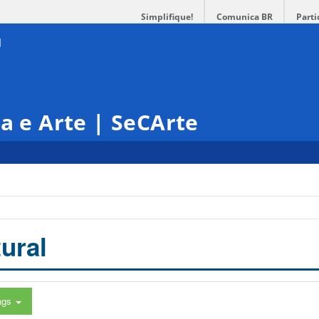
Simplifique!
Comunica BR
Parti
ra e Arte | SeCArte
ural
ags