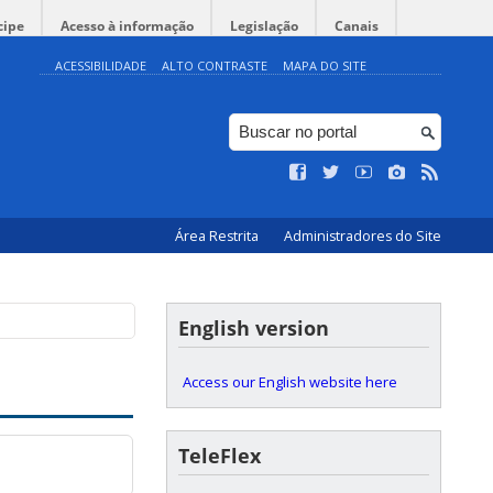
cipe
Acesso à informação
Legislação
Canais
ACESSIBILIDADE
ALTO CONTRASTE
MAPA DO SITE
Área Restrita
Administradores do Site
English version
Access our English website here
TeleFlex