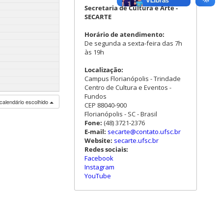
Secretaria de Cultura e Arte -
SECARTE
Horário de atendimento:
De segunda a sexta-feira das 7h
às 19h
Localização:
Campus Florianópolis - Trindade
Centro de Cultura e Eventos -
Fundos
calendário escolhido
CEP 88040-900
Florianópolis - SC - Brasil
Fone:
(48) 3721-2376
E-mail:
secarte@contato.ufsc.br
Website:
secarte.ufsc.br
Redes sociais:
Facebook
Instagram
YouTube