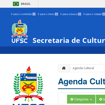
BRASIL
Ir para o conteúdo
1
Ir para o menu
2
Ir para a busca
3
Ir para o rodapé
4
Secretaria de Cultu
Agenda Cultural
Agenda Cult
Categorias
t