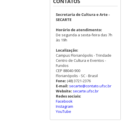
CONTATOS
Secretaria de Cultura e Arte -
SECARTE
Horário de atendimento:
De segunda a sexta-feira das 7h
às 19h
Localização:
Campus Florianópolis - Trindade
Centro de Cultura e Eventos -
Fundos
CEP 88040-900
Florianópolis - SC - Brasil
Fone:
(48) 3721-2376
E-mail:
secarte@contato.ufsc.br
Website:
secarte.ufsc.br
Redes sociais:
Facebook
Instagram
YouTube