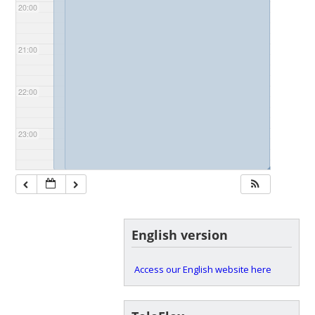
20:00
21:00
22:00
23:00
◢
◢
English version
Access our English website here