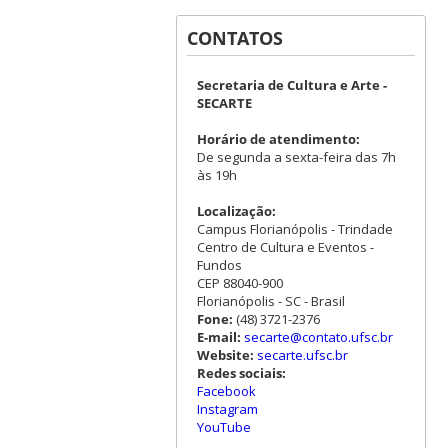
CONTATOS
Secretaria de Cultura e Arte -
SECARTE
Horário de atendimento:
De segunda a sexta-feira das 7h
às 19h
Localização:
Campus Florianópolis - Trindade
Centro de Cultura e Eventos -
Fundos
CEP 88040-900
Florianópolis - SC - Brasil
Fone:
(48) 3721-2376
E-mail:
secarte@contato.ufsc.br
Website:
secarte.ufsc.br
Redes sociais:
Facebook
Instagram
YouTube