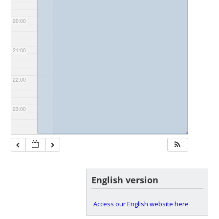
20:00
21:00
22:00
23:00
◢
◢
English version
Access our English website here