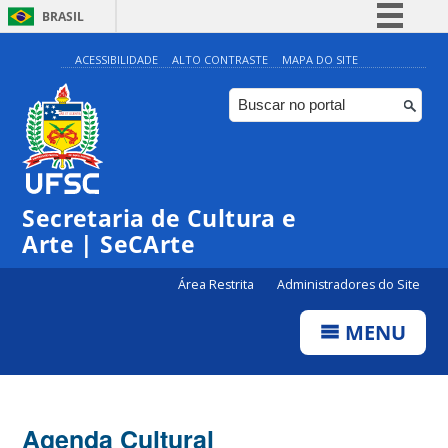
BRASIL
Simplifique!
ACESSIBILIDADE
ALTO CONTRASTE
MAPA DO SITE
Comunica BR
Participe
Acesso à informação
Legislação
Secretaria de Cultura e
Canais
Arte | SeCArte
Área Restrita
Administradores do Site
MENU
Agenda Cultural