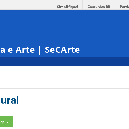
Simplifique!
Comunica BR
Parti
ra e Arte | SeCArte
ural
ags