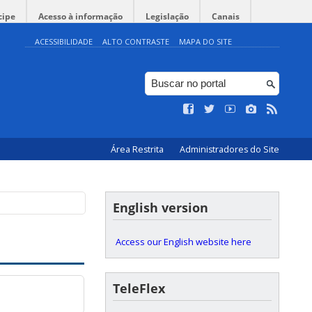
cipe
Acesso à informação
Legislação
Canais
ACESSIBILIDADE
ALTO CONTRASTE
MAPA DO SITE
Área Restrita
Administradores do Site
English version
Access our English website here
TeleFlex