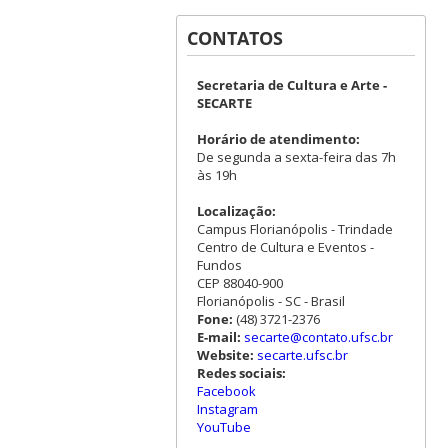
CONTATOS
Secretaria de Cultura e Arte -
SECARTE
Horário de atendimento:
De segunda a sexta-feira das 7h
às 19h
Localização:
Campus Florianópolis - Trindade
Centro de Cultura e Eventos -
Fundos
CEP 88040-900
Florianópolis - SC - Brasil
Fone:
(48) 3721-2376
E-mail:
secarte@contato.ufsc.br
Website:
secarte.ufsc.br
Redes sociais:
Facebook
Instagram
YouTube