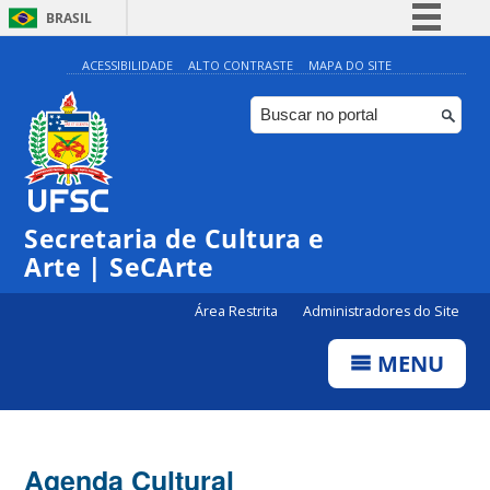
BRASIL
Simplifique!
ACESSIBILIDADE
ALTO CONTRASTE
MAPA DO SITE
Comunica BR
Participe
Acesso à informação
Legislação
Secretaria de Cultura e
Canais
Arte | SeCArte
Área Restrita
Administradores do Site
MENU
Agenda Cultural