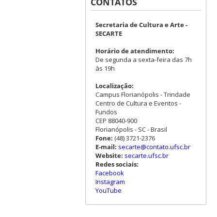
CONTATOS
Secretaria de Cultura e Arte -
SECARTE
Horário de atendimento:
De segunda a sexta-feira das 7h
às 19h
Localização:
Campus Florianópolis - Trindade
Centro de Cultura e Eventos -
Fundos
CEP 88040-900
Florianópolis - SC - Brasil
Fone:
(48) 3721-2376
E-mail:
secarte@contato.ufsc.br
Website:
secarte.ufsc.br
Redes sociais:
Facebook
Instagram
YouTube