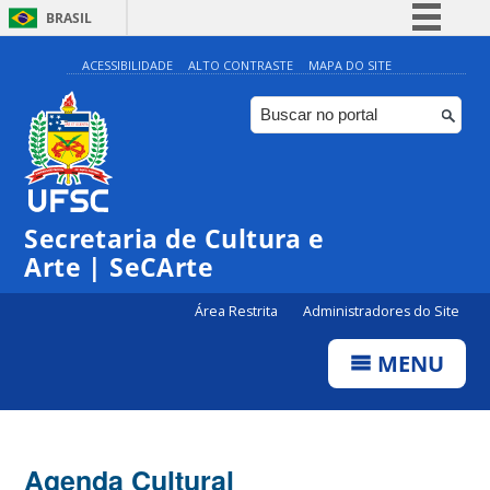
BRASIL
Simplifique!
ACESSIBILIDADE
ALTO CONTRASTE
MAPA DO SITE
Comunica BR
Participe
Acesso à informação
0:00
Legislação
Secretaria de Cultura e
1:00
Canais
Arte | SeCArte
2:00
Área Restrita
Administradores do Site
MENU
3:00
4:00
Agenda Cultural