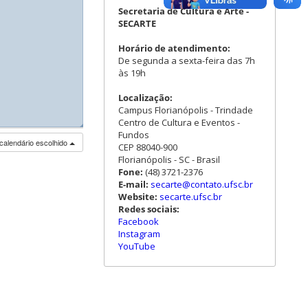
Secretaria de Cultura e Arte -
SECARTE
Horário de atendimento:
De segunda a sexta-feira das 7h
às 19h
Localização:
Campus Florianópolis - Trindade
Centro de Cultura e Eventos -
◢
◢
Fundos
calendário escolhido
CEP 88040-900
Florianópolis - SC - Brasil
Fone:
(48) 3721-2376
E-mail:
secarte@contato.ufsc.br
Website:
secarte.ufsc.br
Redes sociais:
Facebook
Instagram
YouTube