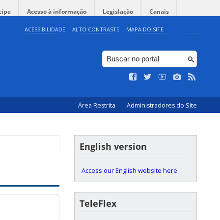
cipe
Acesso à informação
Legislação
Canais
ACESSIBILIDADE
ALTO CONTRASTE
MAPA DO SITE
Área Restrita
Administradores do Site
English version
Access our English website here
TeleFlex