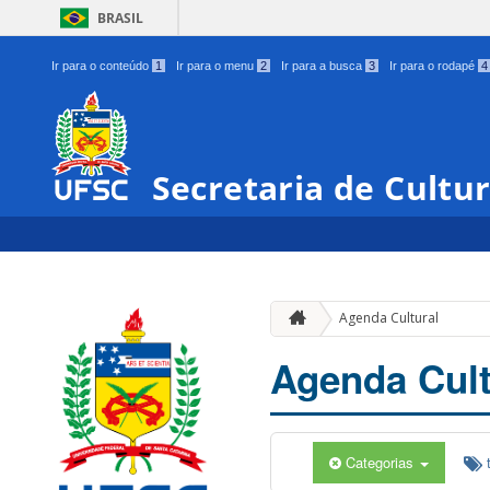
BRASIL
Ir para o conteúdo
1
Ir para o menu
2
Ir para a busca
3
Ir para o rodapé
4
Secretaria de Cultu
Agenda Cultural
Agenda Cult
Categorias