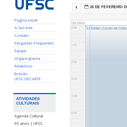
26 DE FEVEREIRO D
Pagina inicial
Dia inteiro
◤
◤
A SeCArte
0:00
Edital Bolsa Cultura 2024
Edital | Centro de Cult
Contato
Perguntas Frequentes
1:00
Equipe
Organograma
2:00
Relatórios
Brasão
UFSC/SECARTE
3:00
4:00
ATIVIDADES
CULTURAIS
5:00
Agenda Cultural
65 anos | UFSC