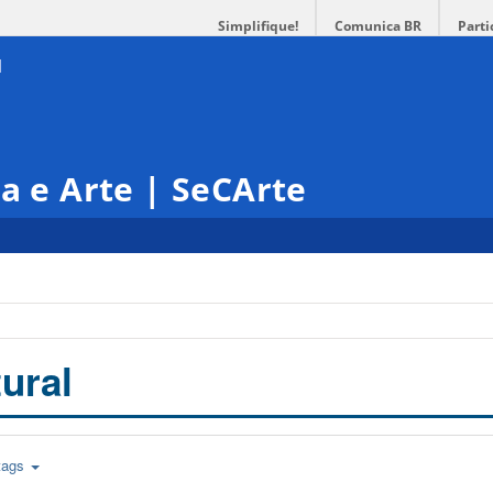
Simplifique!
Comunica BR
Parti
ra e Arte | SeCArte
ural
tags