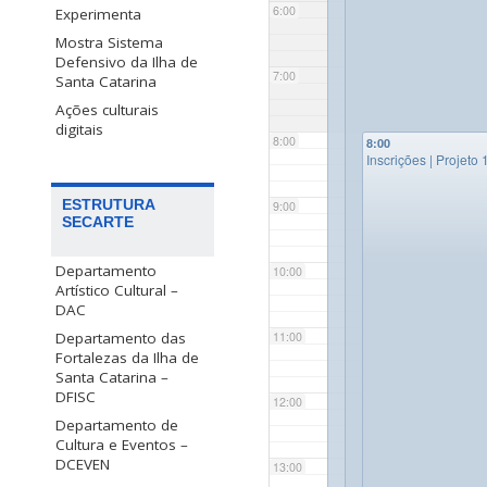
6:00
Experimenta
Mostra Sistema
Defensivo da Ilha de
7:00
Santa Catarina
Ações culturais
digitais
8:00
8:00
Inscrições | Projeto 
ESTRUTURA
9:00
SECARTE
Departamento
10:00
Artístico Cultural –
DAC
Departamento das
11:00
Fortalezas da Ilha de
Santa Catarina –
DFISC
12:00
Departamento de
Cultura e Eventos –
DCEVEN
13:00