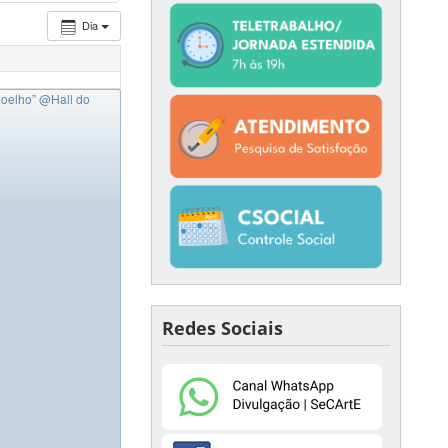
Dia
Coelho”
ologia da UFSC -
@Hall do
Redes Sociais