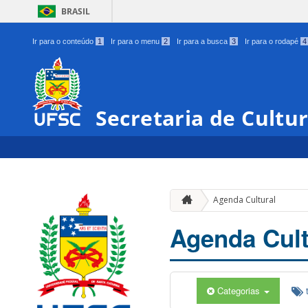
BRASIL
Ir para o conteúdo
1
Ir para o menu
2
Ir para a busca
3
Ir para o rodapé
4
Secretaria de Cultu
Agenda Cultural
Agenda Cult
Categorias