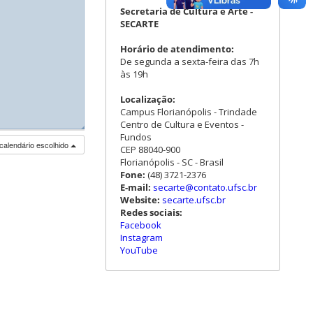
Secretaria de Cultura e Arte -
SECARTE
Horário de atendimento:
De segunda a sexta-feira das 7h
às 19h
Localização:
Campus Florianópolis - Trindade
Centro de Cultura e Eventos -
◢
◢
◢
Fundos
calendário escolhido
CEP 88040-900
Florianópolis - SC - Brasil
Fone:
(48) 3721-2376
E-mail:
secarte@contato.ufsc.br
Website:
secarte.ufsc.br
Redes sociais:
Facebook
Instagram
YouTube