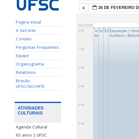
26 DE FEVEREIRO D
Pagina inicial
Dia inteiro
◤
◤
◤
◤
A SeCArte
0:00
Aniversário da UFSC – 63
Edital Bolsa Cultura 2
Edital | Centro de C
Exposição | “On
MArquE
Auditório | Biblio
Contato
Perguntas Frequentes
1:00
Equipe
Organograma
2:00
Relatórios
Brasão
UFSC/SECARTE
3:00
4:00
ATIVIDADES
CULTURAIS
5:00
Agenda Cultural
65 anos | UFSC