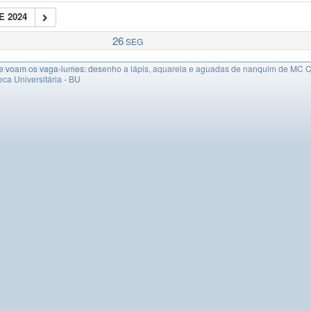
E 2024
26
SEG
 anos | Exposição Cascaes Artista – Segunda Etapa
024
ultura de Eventos – Externo
de voam os vaga-lumes: desenho a lápis, aquarela e aguadas de nanquim de MC 
@Museu de Arqueologia e Etn
teca Universitária - BU