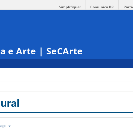
Simplifique!
Comunica BR
Parti
ra e Arte | SeCArte
ural
tags