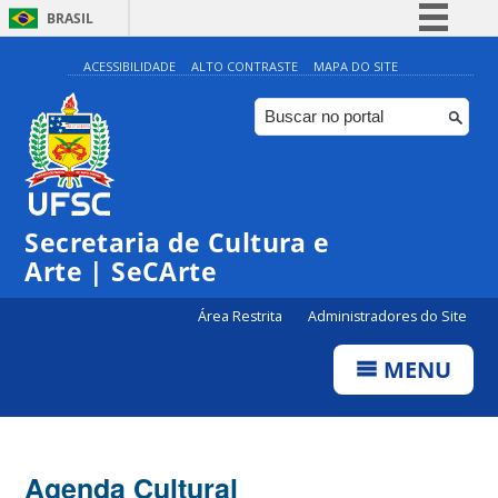
BRASIL
Simplifique!
ACESSIBILIDADE
ALTO CONTRASTE
MAPA DO SITE
Comunica BR
Participe
Acesso à informação
0:00
Legislação
Secretaria de Cultura e
1:00
Canais
Arte | SeCArte
2:00
Área Restrita
Administradores do Site
MENU
3:00
4:00
Agenda Cultural