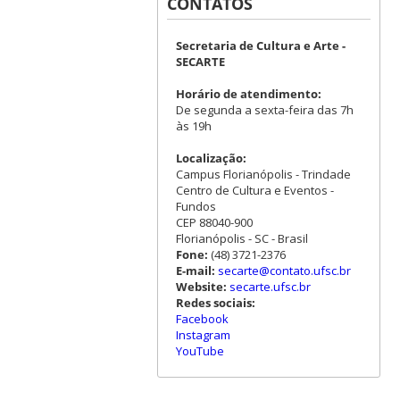
CONTATOS
Secretaria de Cultura e Arte -
SECARTE
Horário de atendimento:
De segunda a sexta-feira das 7h
às 19h
Localização:
Campus Florianópolis - Trindade
Centro de Cultura e Eventos -
Fundos
CEP 88040-900
Florianópolis - SC - Brasil
Fone:
(48) 3721-2376
E-mail:
secarte@contato.ufsc.br
Website:
secarte.ufsc.br
Redes sociais:
Facebook
Instagram
YouTube