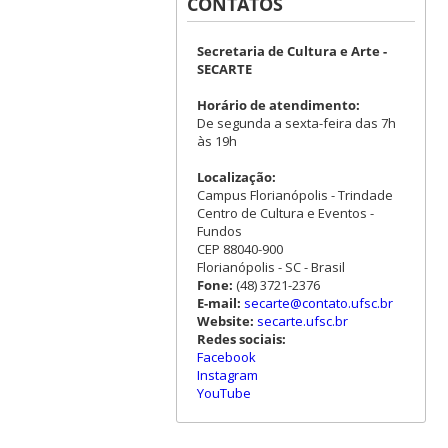
CONTATOS
Secretaria de Cultura e Arte -
SECARTE
Horário de atendimento:
De segunda a sexta-feira das 7h
às 19h
Localização:
Campus Florianópolis - Trindade
Centro de Cultura e Eventos -
Fundos
CEP 88040-900
Florianópolis - SC - Brasil
Fone:
(48) 3721-2376
E-mail:
secarte@contato.ufsc.br
Website:
secarte.ufsc.br
Redes sociais:
Facebook
Instagram
YouTube