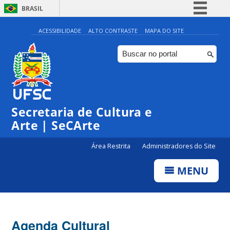
BRASIL
Simplifique!
ACESSIBILIDADE
ALTO CONTRASTE
MAPA DO SITE
Comunica BR
Participe
Acesso à informação
0:00
Legislação
Secretaria de Cultura e
1:00
Canais
Arte | SeCArte
2:00
Área Restrita
Administradores do Site
MENU
3:00
4:00
Agenda Cultural