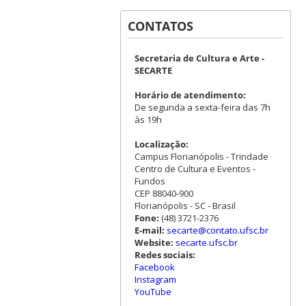
CONTATOS
Secretaria de Cultura e Arte -
SECARTE
Horário de atendimento:
De segunda a sexta-feira das 7h
às 19h
Localização:
Campus Florianópolis - Trindade
Centro de Cultura e Eventos -
Fundos
CEP 88040-900
Florianópolis - SC - Brasil
Fone:
(48) 3721-2376
E-mail:
secarte@contato.ufsc.br
Website:
secarte.ufsc.br
Redes sociais:
Facebook
Instagram
YouTube