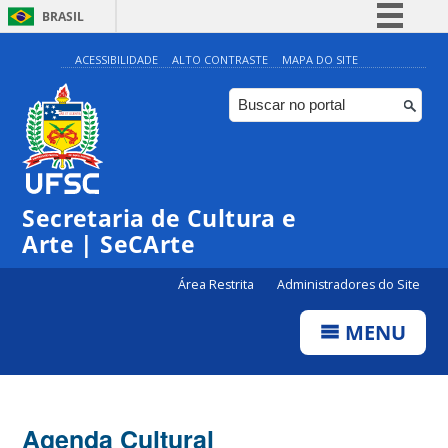
BRASIL
Simplifique!
ACESSIBILIDADE
ALTO CONTRASTE
MAPA DO SITE
Comunica BR
Participe
Acesso à informação
Legislação
Secretaria de Cultura e
Canais
Arte | SeCArte
Área Restrita
Administradores do Site
MENU
Agenda Cultural