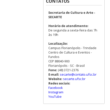
CONTATOS
Secretaria de Cultura e Arte -
SECARTE
Horário de atendimento:
De segunda a sexta-feira das 7h
às 19h
Localização:
Campus Florianópolis - Trindade
Centro de Cultura e Eventos -
Fundos
CEP 88040-900
Florianópolis - SC - Brasil
Fone:
(48) 3721-2376
E-mail:
secarte@contato.ufsc.br
Website:
secarte.ufsc.br
Redes sociais:
Facebook
Instagram
YouTube