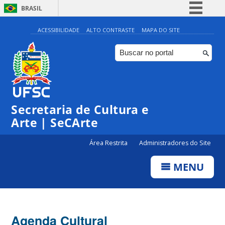
BRASIL
Simplifique!
ACESSIBILIDADE
ALTO CONTRASTE
MAPA DO SITE
Comunica BR
Participe
Acesso à informação
0:00
Legislação
Secretaria de Cultura e
1:00
Canais
Arte | SeCArte
2:00
Área Restrita
Administradores do Site
MENU
3:00
4:00
Agenda Cultural