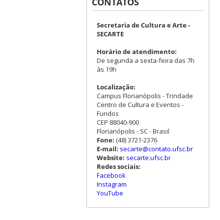
CONTATOS
Secretaria de Cultura e Arte -
SECARTE
Horário de atendimento:
De segunda a sexta-feira das 7h
às 19h
Localização:
Campus Florianópolis - Trindade
Centro de Cultura e Eventos -
Fundos
CEP 88040-900
Florianópolis - SC - Brasil
Fone:
(48) 3721-2376
E-mail:
secarte@contato.ufsc.br
Website:
secarte.ufsc.br
Redes sociais:
Facebook
Instagram
YouTube