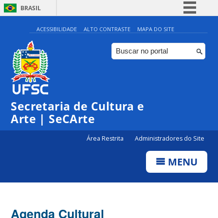
BRASIL
Simplifique!
ACESSIBILIDADE
ALTO CONTRASTE
MAPA DO SITE
Comunica BR
Participe
Acesso à informação
0:00
Legislação
Secretaria de Cultura e
1:00
Canais
Arte | SeCArte
2:00
Área Restrita
Administradores do Site
MENU
3:00
4:00
Agenda Cultural