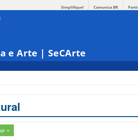
Simplifique!
Comunica BR
Parti
ra e Arte | SeCArte
ural
ags