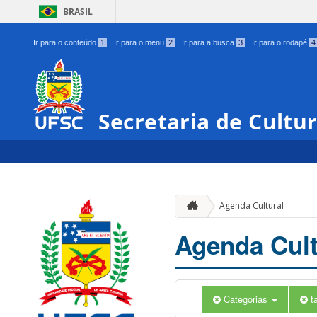
BRASIL
Ir para o conteúdo
1
Ir para o menu
2
Ir para a busca
3
Ir para o rodapé
4
Secretaria de Cultu
Agenda Cultural
Agenda Cult
Categorias
t