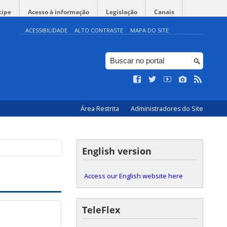
cipe
Acesso à informação
Legislação
Canais
ACESSIBILIDADE
ALTO CONTRASTE
MAPA DO SITE
Área Restrita
Administradores do Site
English version
Access our English website here
TeleFlex