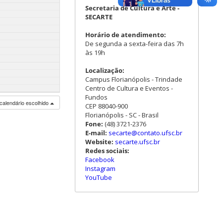
Secretaria de Cultura e Arte -
SECARTE
Horário de atendimento:
De segunda a sexta-feira das 7h
às 19h
Localização:
Campus Florianópolis - Trindade
Centro de Cultura e Eventos -
Fundos
calendário escolhido
CEP 88040-900
Florianópolis - SC - Brasil
Fone:
(48) 3721-2376
E-mail:
secarte@contato.ufsc.br
Website:
secarte.ufsc.br
Redes sociais:
Facebook
Instagram
YouTube